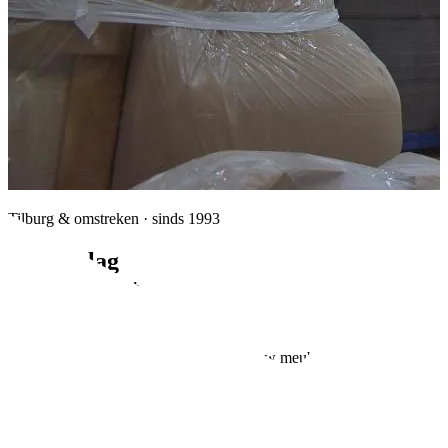
Tilburg & omstreken · sinds 1993
Van opslag
tot eindklant
ASD Logistiek
Meer dan 30 jaar de stille kracht achter uw meubelmerk. Van opslag
en fulfilment tot bezorging en montage bij de eindklant, volledig
ontzorgd.
Offerte aanvragen
Bekijk onze diensten