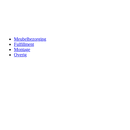
Meubelbezorging
Fulfillment
Montage
Overig
Over ons
Vacatures